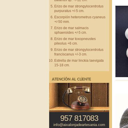
balanus sp. +/-12 cm.
Erizo de mar strongylocentrotus
purpuratus +/-5 cm.
Escorpión heterometrus cyaneus
+/-50 mm.
Erizo de mar salmacis
sphaeroides +/-5 cm.
Erizo de mar toxopneustes
pileolus +6 cm.
Erizo de mar strongylocentrotus
franciscanus +/-3 cm.
Estrella de mar linckia laevigata
15-18 cm.
ATENCIÓN AL CLIENTE
957 817083
info@aixalonjadeartesania.com