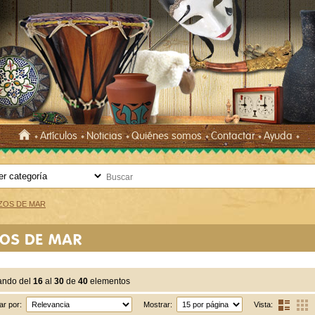
Artículos
Noticias
Quiénes somos
Contactar
Ayuda
ZOS DE MAR
ZOS DE MAR
ando del
16
al
30
de
40
elementos
r por:
Mostrar:
Vista: