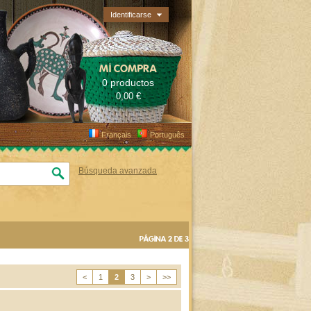
Identificarse
MI COMPRA
0 productos
0,00 €
Français
Português
Búsqueda avanzada
PÁGINA 2 DE 3
<
1
2
3
>
>>