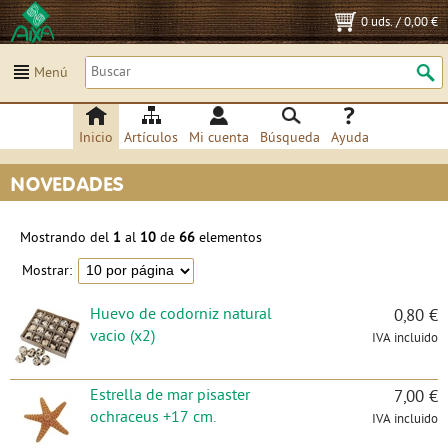
0 uds.
/
0,00 €
Menú
Inicio
Artículos
Mi cuenta
Búsqueda
Ayuda
NOVEDADES
Mostrando del
1
al
10
de
66
elementos
Mostrar:
Huevo de codorniz natural
0,80 €
vacio (x2)
IVA incluido
Estrella de mar pisaster
7,00 €
ochraceus +17 cm.
IVA incluido