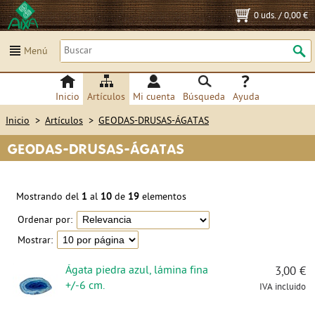
0 uds.
/
0,00 €
Menú
Inicio
Artículos
Mi cuenta
Búsqueda
Ayuda
Inicio
>
Artículos
>
GEODAS-DRUSAS-ÁGATAS
GEODAS-DRUSAS-ÁGATAS
Mostrando del
1
al
10
de
19
elementos
Ordenar por:
Mostrar:
Ágata piedra azul, lámina fina
3,00 €
+/-6 cm.
IVA incluido