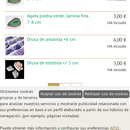
Ágata piedra verde, lámina fina
3,00 €
7-8 cm.
IVA incluido
Drusa de amatista +6 cm.
6,00 €
IVA incluido
Drusa de estilbita +/-5 cm.
3,00 €
IVA incluido
1
2
>
Utilizamos cookies
Aceptar uso de cookies
Rechazar uso de cookies
propias y de terceros
para analizar nuestros servicios y mostrarle publicidad relacionada con
Ver en: Móvil |
Clásico
sus preferencias en base a un perfil elaborado a partir de sus hábitos de
navegación. (por ejemplo, páginas visitadas).
Creado con Atnova Shop
Puede obtener más información y configurar sus preferencias
AQUÍ.
.