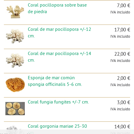
Coral pocillopora sobre base
7,00 €
de piedra
IVA incluido
Coral de mar pocillopora +/-12
17,00 €
cm.
IVA incluido
Coral de mar pocillopora +/-14
22,00 €
cm.
IVA incluido
Esponja de mar común
2,00 €
spongia officinalis 5-6 cm.
IVA incluido
Coral fungia fungites +/-7 cm.
3,00 €
IVA incluido
Coral gorgonia mariae 25-30
14,00 €
cm.
IVA incluido