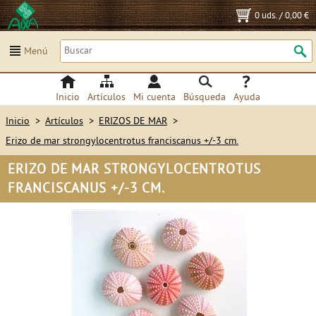
0 uds.
/
0,00 €
Menú
Inicio
Artículos
Mi cuenta
Búsqueda
Ayuda
Inicio
>
Artículos
>
ERIZOS DE MAR
>
Erizo de mar strongylocentrotus franciscanus +/-3 cm.
ERIZO DE MAR STRONGYLOCENTROTUS
FRANCISCANUS +/-3 CM.