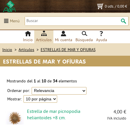
0 uds.
/
0,00 €
Menú
Inicio
Artículos
Mi cuenta
Búsqueda
Ayuda
Inicio
>
Artículos
>
ESTRELLAS DE MAR Y OFIURAS
ESTRELLAS DE MAR Y OFIURAS
Mostrando del
1
al
10
de
34
elementos
Ordenar por:
Mostrar:
Estrella de mar picnopodia
4,00 €
heliantoides +8 cm.
IVA incluido