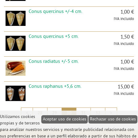
Conus quercinus +/-4 cm.
1,00 €
IVA incluido
Conus quercinus +5 cm.
1,50 €
IVA incluido
Conus radiatus +/-5 cm.
1,00 €
IVA incluido
Conus raphanus +5,6 cm.
15,00 €
IVA incluido
<
28
29
30
31
32
>
Utilizamos cookies
Aceptar uso de cookies
Rechazar uso de cookies
propias y de terceros
para analizar nuestros servicios y mostrarle publicidad relacionada con
Ver en: Móvil |
Clásico
sus preferencias en base a un perfil elaborado a partir de sus hábitos de