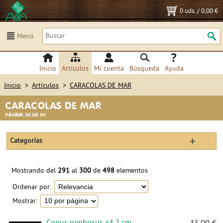
0 uds.
/
0,00 €
Menú
Inicio
Artículos
Mi cuenta
Búsqueda
Ayuda
Inicio
>
Artículos
>
CARACOLAS DE MAR
CARACOLAS DE MAR
PÁGINA 30 DE 50
Categorías
Mostrando del
291
al
300
de
498
elementos
Ordenar por:
Mostrar:
Conus nimbosus +4,2 cm.