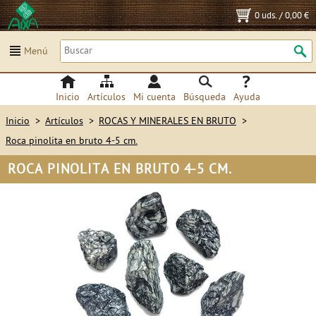
0 uds.
/
0,00 €
Menú
Inicio
Artículos
Mi cuenta
Búsqueda
Ayuda
Inicio
>
Artículos
>
ROCAS Y MINERALES EN BRUTO
>
Roca pinolita en bruto 4-5 cm.
ROCA PINOLITA EN BRUTO 4-5 CM.