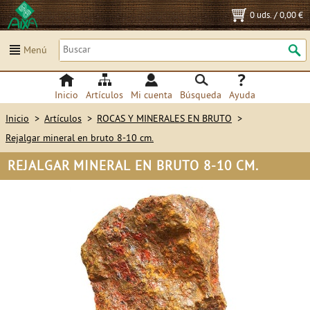
0 uds.
/
0,00 €
Menú
Inicio
Artículos
Mi cuenta
Búsqueda
Ayuda
Inicio
>
Artículos
>
ROCAS Y MINERALES EN BRUTO
>
Rejalgar mineral en bruto 8-10 cm.
REJALGAR MINERAL EN BRUTO 8-10 CM.