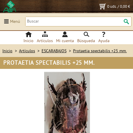
0 uds.
/
0,00 €
Menú
Inicio
Artículos
Mi cuenta
Búsqueda
Ayuda
Inicio
>
Artículos
>
ESCARABAJOS
>
Protaetia spectabilis +25 mm.
PROTAETIA SPECTABILIS +25 MM.