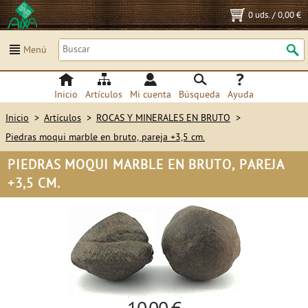
0 uds.
/
0,00 €
Menú
Inicio
Artículos
Mi cuenta
Búsqueda
Ayuda
Inicio
>
Artículos
>
ROCAS Y MINERALES EN BRUTO
>
Piedras moqui marble en bruto, pareja +3,5 cm.
PIEDRAS MOQUI MARBLE EN BRUTO, PAREJA
+3,5 CM.