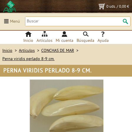
0 uds.
/
0,00 €
Menú
Inicio
Artículos
Mi cuenta
Búsqueda
Ayuda
Inicio
>
Artículos
>
CONCHAS DE MAR
>
Perna viridis perlado 8-9 cm.
PERNA VIRIDIS PERLADO 8-9 CM.