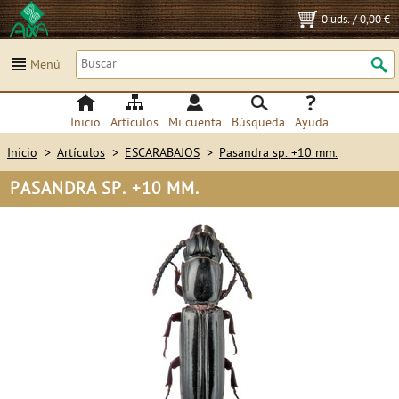
0 uds.
/
0,00 €
Menú
Inicio
Artículos
Mi cuenta
Búsqueda
Ayuda
Inicio
>
Artículos
>
ESCARABAJOS
>
Pasandra sp. +10 mm.
PASANDRA SP. +10 MM.