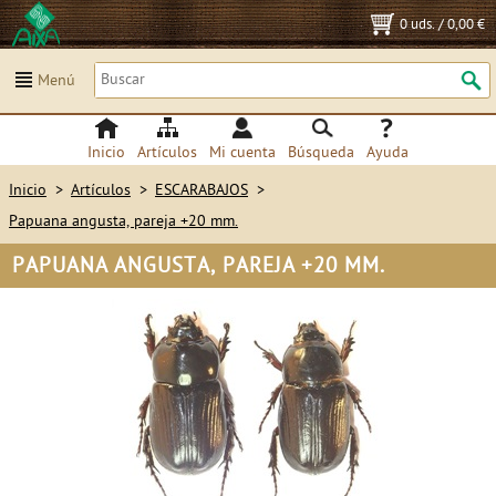
0 uds.
/
0,00 €
Menú
Inicio
Artículos
Mi cuenta
Búsqueda
Ayuda
Inicio
>
Artículos
>
ESCARABAJOS
>
Papuana angusta, pareja +20 mm.
PAPUANA ANGUSTA, PAREJA +20 MM.