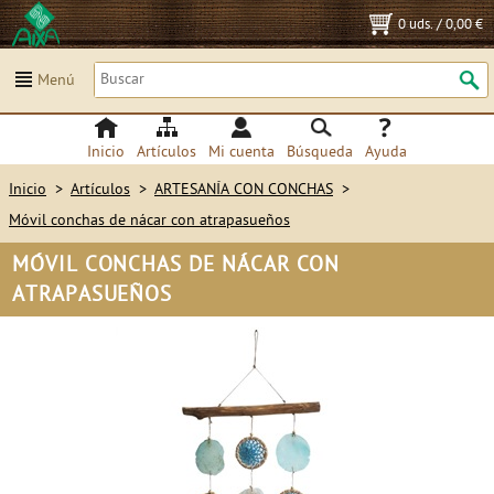
0 uds.
/
0,00 €
Menú
Inicio
Artículos
Mi cuenta
Búsqueda
Ayuda
Inicio
>
Artículos
>
ARTESANÍA CON CONCHAS
>
Móvil conchas de nácar con atrapasueños
MÓVIL CONCHAS DE NÁCAR CON
ATRAPASUEÑOS