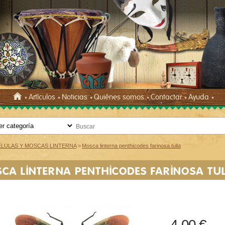
Artículos
Noticias
Quiénes somos
Contactar
Ayuda
ÉLULAS Y MOSCAS LINTERNA
>
Mosca linterna penthicodes farinosa tulia
CA LINTERNA PENTHICODES FARINOSA TUL
4,00 €