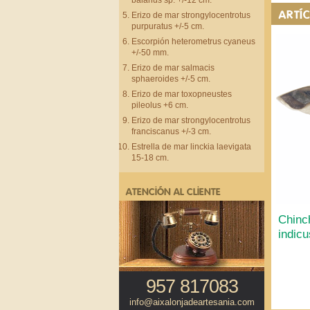
balanus sp. +/-12 cm.
ARTÍ
Erizo de mar strongylocentrotus
purpuratus +/-5 cm.
Escorpión heterometrus cyaneus
+/-50 mm.
Erizo de mar salmacis
sphaeroides +/-5 cm.
Erizo de mar toxopneustes
pileolus +6 cm.
Erizo de mar strongylocentrotus
franciscanus +/-3 cm.
Estrella de mar linckia laevigata
15-18 cm.
ATENCIÓN AL CLIENTE
Chinc
indicu
957 817083
info@aixalonjadeartesania.com