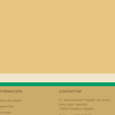
NFORMACIÓN
CONTACTAR
C/. José Dámaso "Pepete" s/n local 1
laces de interés
(esq. Avda. Guerrita)
gerencias
14005 Cordoba, España
iso legal