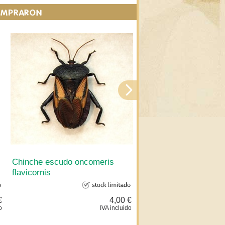
COMPRARON
Chinche escudo oncomeris
Saltamontes trigonopt
flavicornis
celebensia
€
4,00 €
o
IVA incluido