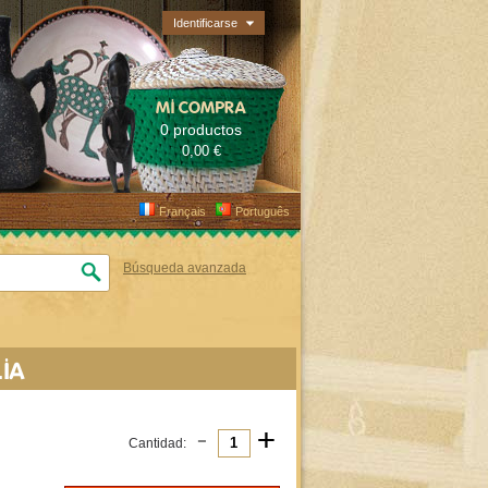
Identificarse
MI COMPRA
0 productos
0,00 €
Français
Português
Búsqueda avanzada
IA
-
+
Cantidad: