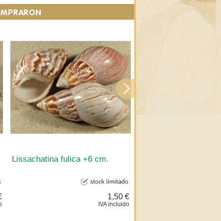
COMPRARON
Lissachatina fulica +6 cm.
Nassarius siquijorensi
cm.
€
1,50 €
o
IVA incluido