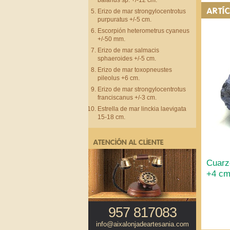
balanus sp. +/-12 cm.
ARTÍ
Erizo de mar strongylocentrotus
purpuratus +/-5 cm.
Escorpión heterometrus cyaneus
+/-50 mm.
Erizo de mar salmacis
sphaeroides +/-5 cm.
Erizo de mar toxopneustes
pileolus +6 cm.
Erizo de mar strongylocentrotus
franciscanus +/-3 cm.
Estrella de mar linckia laevigata
15-18 cm.
ATENCIÓN AL CLIENTE
Cuarz
+4 cm
957 817083
info@aixalonjadeartesania.com