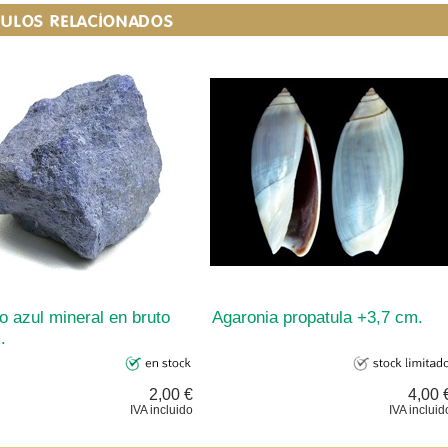
CULOS RELACIONADOS
o azul mineral en bruto
Agaronia propatula +3,7 cm.
.
2,00 €
4,00 
IVA incluido
IVA incluid