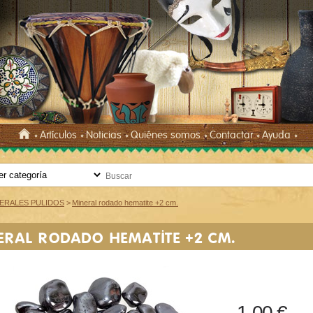
Artículos
Noticias
Quiénes somos
Contactar
Ayuda
ERALES PULIDOS
>
Mineral rodado hematite +2 cm.
ERAL RODADO HEMATITE +2 CM.
1,00 €