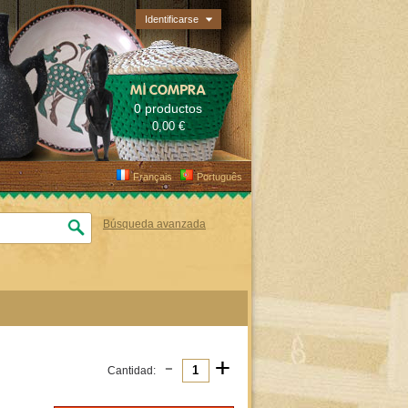
Identificarse
MI COMPRA
0 productos
0,00 €
Français
Português
Búsqueda avanzada
-
+
Cantidad: