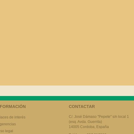
NFORMACIÓN
CONTACTAR
C/. José Dámaso "Pepete" s/n local 1
laces de interés
(esq. Avda. Guerrita)
gerencias
14005 Cordoba, España
iso legal