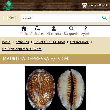
0 uds.
/
0,00 €
Menú
Inicio
Artículos
Mi cuenta
Búsqueda
Ayuda
Inicio
>
Artículos
>
CARACOLAS DE MAR
>
CYPRAEIDAE
>
Mauritia depressa +/-3 cm.
MAURITIA DEPRESSA +/-3 CM.