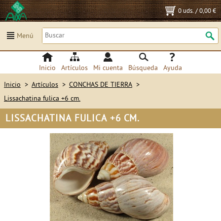
0 uds.
/
0,00 €
Menú
Inicio
Artículos
Mi cuenta
Búsqueda
Ayuda
Inicio
>
Artículos
>
CONCHAS DE TIERRA
>
Lissachatina fulica +6 cm.
LISSACHATINA FULICA +6 CM.