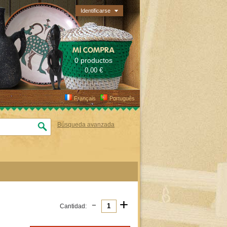
Identificarse
MI COMPRA
0 productos
0,00 €
Français
Português
Búsqueda avanzada
-
+
Cantidad: