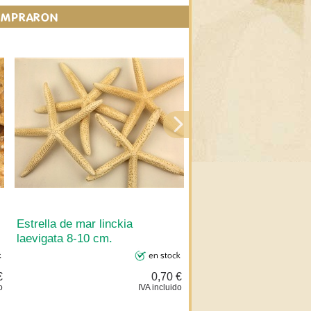
COMPRARON
Estrella de mar linckia
Cristaria plicata, náca
laevigata 8-10 cm.
cm.
€
0,70 €
o
IVA incluido