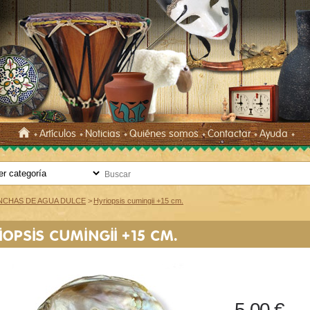
Artículos
Noticias
Quiénes somos
Contactar
Ayuda
CHAS DE AGUA DULCE
>
Hyriopsis cumingii +15 cm.
IOPSIS CUMINGII +15 CM.
5,00 €