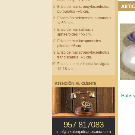
balanus sp. +/-12 cm.
ARTÍ
Erizo de mar strongylocentrotus
purpuratus +/-5 cm.
Escorpión heterometrus cyaneus
+/-50 mm.
Erizo de mar salmacis
sphaeroides +/-5 cm.
Erizo de mar toxopneustes
pileolus +6 cm.
Erizo de mar strongylocentrotus
franciscanus +/-3 cm.
Estrella de mar linckia laevigata
15-18 cm.
ATENCIÓN AL CLIENTE
Batiss
957 817083
info@aixalonjadeartesania.com