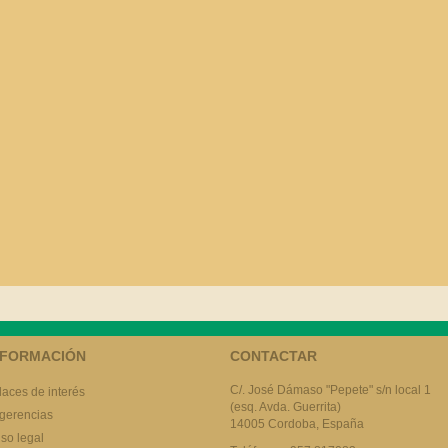
NFORMACIÓN
CONTACTAR
C/. José Dámaso "Pepete" s/n local 1
laces de interés
(esq. Avda. Guerrita)
gerencias
14005 Cordoba, España
iso legal