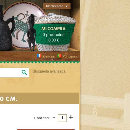
Identificarse
MI COMPRA
0 productos
0,00 €
Français
Português
Búsqueda avanzada
0 CM.
-
+
Cantidad: