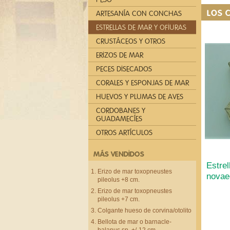
LOS 
ARTESANÍA CON CONCHAS
ESTRELLAS DE MAR Y OFIURAS
CRUSTÁCEOS Y OTROS
ERIZOS DE MAR
PECES DISECADOS
CORALES Y ESPONJAS DE MAR
HUEVOS Y PLUMAS DE AVES
CORDOBANES Y
GUADAMECÍES
OTROS ARTÍCULOS
MÁS VENDIDOS
Estrel
Erizo de mar toxopneustes
novae
pileolus +8 cm.
Erizo de mar toxopneustes
pileolus +7 cm.
Colgante hueso de corvina/otolito
Bellota de mar o barnacle-