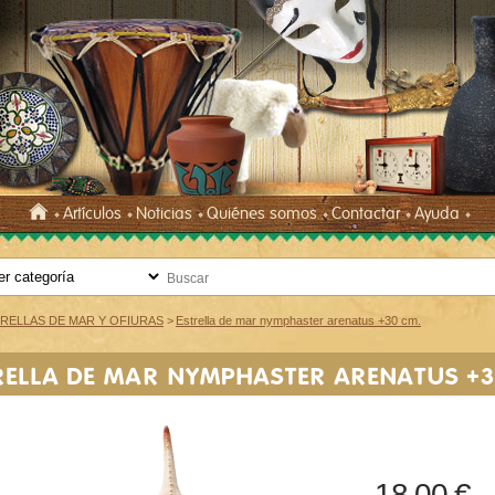
Artículos
Noticias
Quiénes somos
Contactar
Ayuda
RELLAS DE MAR Y OFIURAS
>
Estrella de mar nymphaster arenatus +30 cm.
RELLA DE MAR NYMPHASTER ARENATUS +3
18,00 €