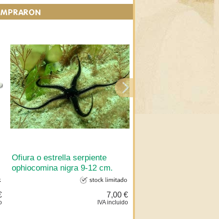
COMPRARON
Ofiura o estrella serpiente
Erizo de mar plococid
ophiocomina nigra 9-12 cm.
verticillata con espina
cm.
€
7,00 €
o
IVA incluido