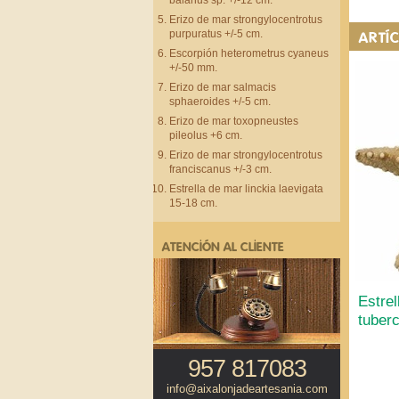
balanus sp. +/-12 cm.
Erizo de mar strongylocentrotus
purpuratus +/-5 cm.
ARTÍ
Escorpión heterometrus cyaneus
+/-50 mm.
Erizo de mar salmacis
sphaeroides +/-5 cm.
Erizo de mar toxopneustes
pileolus +6 cm.
Erizo de mar strongylocentrotus
franciscanus +/-3 cm.
Estrella de mar linckia laevigata
15-18 cm.
ATENCIÓN AL CLIENTE
Estrel
tuber
957 817083
info@aixalonjadeartesania.com