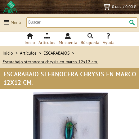
0 uds.
/
0,00 €
Menú
Inicio
Artículos
Mi cuenta
Búsqueda
Ayuda
Inicio
>
Artículos
>
ESCARABAJOS
>
Escarabajo sternocera chrysis en marco 12x12 cm.
ESCARABAJO STERNOCERA CHRYSIS EN MARCO
12X12 CM.