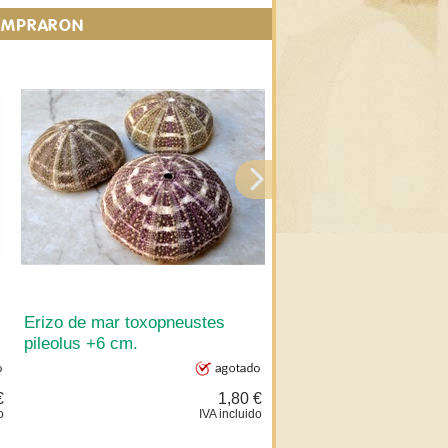
COMPRARON
Erizo de mar toxopneustes
Erizo de mar toxopne
pileolus +6 cm.
pileolus +8 cm.
€
1,80 €
o
IVA incluido