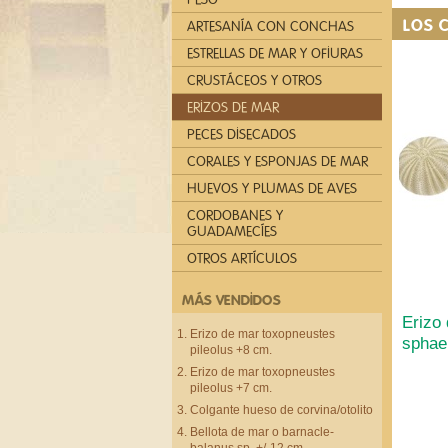
LOS 
ARTESANÍA CON CONCHAS
ESTRELLAS DE MAR Y OFIURAS
CRUSTÁCEOS Y OTROS
ERIZOS DE MAR
PECES DISECADOS
CORALES Y ESPONJAS DE MAR
HUEVOS Y PLUMAS DE AVES
CORDOBANES Y
GUADAMECÍES
OTROS ARTÍCULOS
MÁS VENDIDOS
Erizo
Erizo de mar toxopneustes
sphae
pileolus +8 cm.
Erizo de mar toxopneustes
pileolus +7 cm.
Colgante hueso de corvina/otolito
Bellota de mar o barnacle-