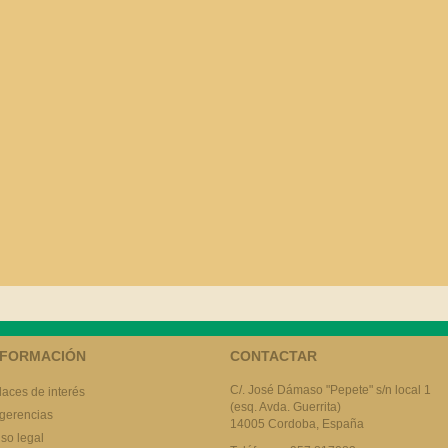
NFORMACIÓN
CONTACTAR
C/. José Dámaso "Pepete" s/n local 1
laces de interés
(esq. Avda. Guerrita)
gerencias
14005 Cordoba, España
iso legal