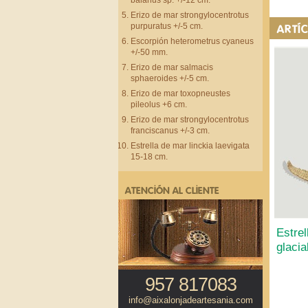
balanus sp. +/-12 cm.
Erizo de mar strongylocentrotus
purpuratus +/-5 cm.
ARTÍ
Escorpión heterometrus cyaneus
+/-50 mm.
Erizo de mar salmacis
sphaeroides +/-5 cm.
Erizo de mar toxopneustes
pileolus +6 cm.
Erizo de mar strongylocentrotus
franciscanus +/-3 cm.
Estrella de mar linckia laevigata
15-18 cm.
ATENCIÓN AL CLIENTE
Estrel
glacia
957 817083
info@aixalonjadeartesania.com