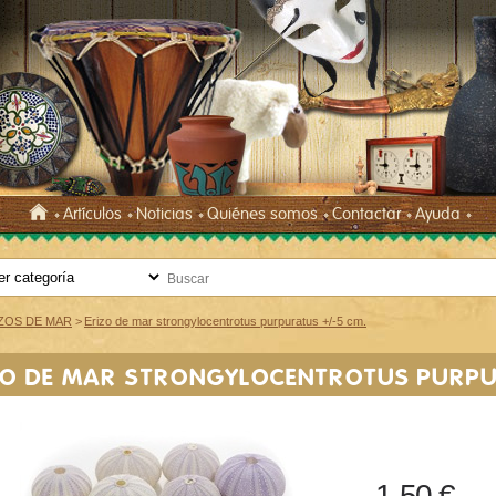
Artículos
Noticias
Quiénes somos
Contactar
Ayuda
ZOS DE MAR
>
Erizo de mar strongylocentrotus purpuratus +/-5 cm.
ZO DE MAR STRONGYLOCENTROTUS PURPU
1,50 €