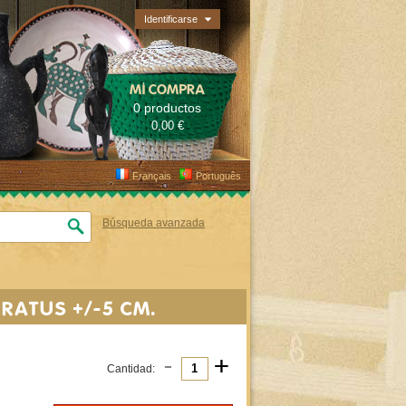
Identificarse
MI COMPRA
0 productos
0,00 €
Français
Português
Búsqueda avanzada
RATUS +/-5 CM.
-
+
Cantidad: