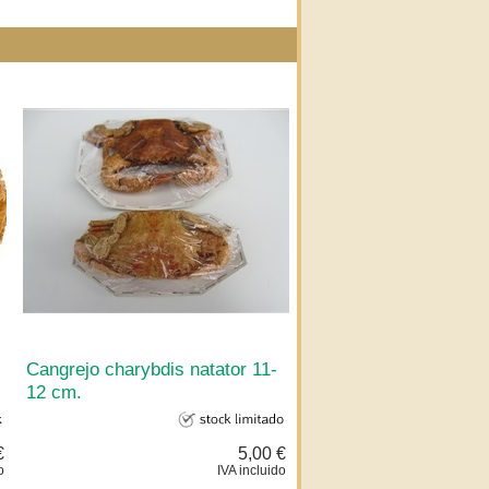
Cangrejo charybdis natator 11-
12 cm.
€
5,00 €
o
IVA incluido