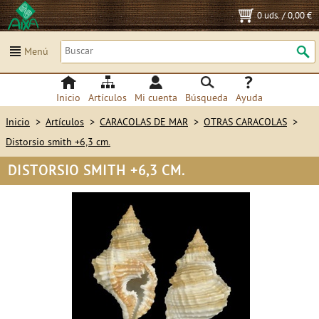
0 uds.
/
0,00 €
Menú
Inicio
Artículos
Mi cuenta
Búsqueda
Ayuda
Inicio
>
Artículos
>
CARACOLAS DE MAR
>
OTRAS CARACOLAS
>
Distorsio smith +6,3 cm.
DISTORSIO SMITH +6,3 CM.