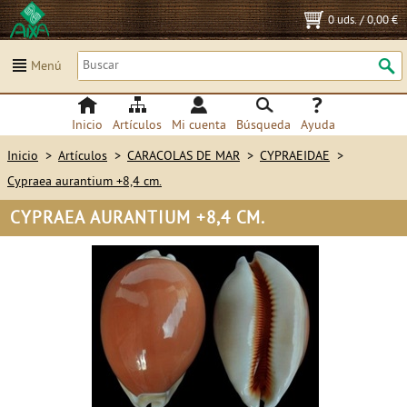
0 uds.
/
0,00 €
Menú
Inicio
Artículos
Mi cuenta
Búsqueda
Ayuda
Inicio
>
Artículos
>
CARACOLAS DE MAR
>
CYPRAEIDAE
>
Cypraea aurantium +8,4 cm.
CYPRAEA AURANTIUM +8,4 CM.