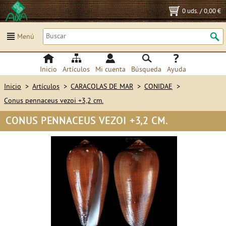
0 uds.
/
0,00 €
Menú
Inicio
Artículos
Mi cuenta
Búsqueda
Ayuda
Inicio
>
Artículos
>
CARACOLAS DE MAR
>
CONIDAE
>
Conus pennaceus vezoi +3,2 cm.
CONUS PENNACEUS VEZOI +3,2 CM.