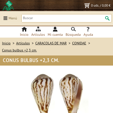
0 uds.
/
0,00 €
Menú
Inicio
Artículos
Mi cuenta
Búsqueda
Ayuda
Inicio
>
Artículos
>
CARACOLAS DE MAR
>
CONIDAE
>
Conus bulbus +2,3 cm.
CONUS BULBUS +2,3 CM.