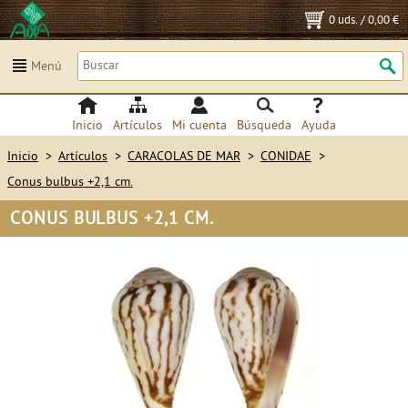
0 uds.
/
0,00 €
Menú
Inicio
Artículos
Mi cuenta
Búsqueda
Ayuda
Inicio
>
Artículos
>
CARACOLAS DE MAR
>
CONIDAE
>
Conus bulbus +2,1 cm.
CONUS BULBUS +2,1 CM.