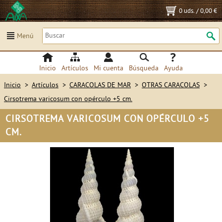
0 uds.
/
0,00 €
Menú
Inicio
Artículos
Mi cuenta
Búsqueda
Ayuda
Inicio
>
Artículos
>
CARACOLAS DE MAR
>
OTRAS CARACOLAS
>
Cirsotrema varicosum con opérculo +5 cm.
CIRSOTREMA VARICOSUM CON OPÉRCULO +5
CM.