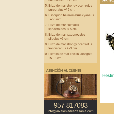
balanus sp. +/-12 cm.
Erizo de mar strongylocentrotus
purpuratus +/-5 cm.
Escorpión heterometrus cyaneus
+/-50 mm.
Erizo de mar salmacis
sphaeroides +/-5 cm.
Erizo de mar toxopneustes
pileolus +6 cm.
Erizo de mar strongylocentrotus
franciscanus +/-3 cm.
Estrella de mar linckia laevigata
15-18 cm.
ATENCIÓN AL CLIENTE
Hesti
957 817083
info@aixalonjadeartesania.com