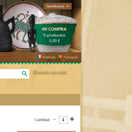
Identificarse
MI COMPRA
0 productos
0,00 €
Français
Português
Búsqueda avanzada
-
+
Cantidad: