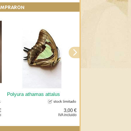
COMPRARON
Polyura athamas attalus
Calinaga buddha for
€
3,00 €
o
IVA incluido