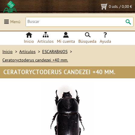
0 uds.
/
0,00 €
Menú
Inicio
Artículos
Mi cuenta
Búsqueda
Ayuda
Inicio
>
Artículos
>
ESCARABAJOS
>
Ceratoryctoderus candezei +40 mm.
CERATORYCTODERUS CANDEZEI +40 MM.