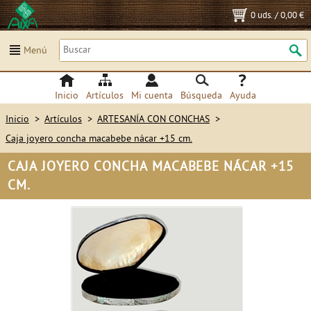
0 uds.
/
0,00 €
Menú
Inicio
Artículos
Mi cuenta
Búsqueda
Ayuda
Inicio
>
Artículos
>
ARTESANÍA CON CONCHAS
>
Caja joyero concha macabebe nácar +15 cm.
CAJA JOYERO CONCHA MACABEBE NÁCAR +15
CM.