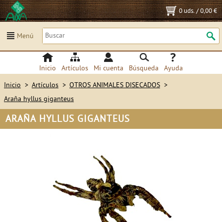
0 uds.
/
0,00 €
Menú
Inicio
Artículos
Mi cuenta
Búsqueda
Ayuda
Inicio
>
Artículos
>
OTROS ANIMALES DISECADOS
>
Araña hyllus giganteus
ARAÑA HYLLUS GIGANTEUS