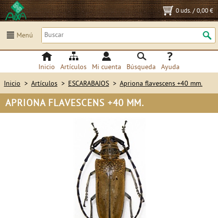
0 uds.
/
0,00 €
Menú
Inicio
Artículos
Mi cuenta
Búsqueda
Ayuda
Inicio
>
Artículos
>
ESCARABAJOS
>
Apriona flavescens +40 mm.
APRIONA FLAVESCENS +40 MM.