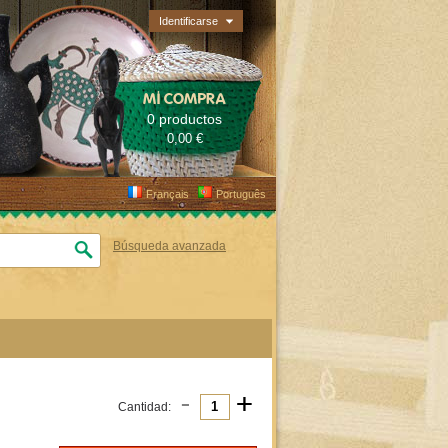
Identificarse
MI COMPRA
0 productos
0,00 €
Français
Português
Búsqueda avanzada
-
+
Cantidad: