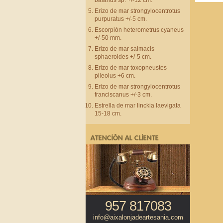
balanus sp. +/-12 cm.
Erizo de mar strongylocentrotus
purpuratus +/-5 cm.
Escorpión heterometrus cyaneus
+/-50 mm.
Erizo de mar salmacis
sphaeroides +/-5 cm.
Erizo de mar toxopneustes
pileolus +6 cm.
Erizo de mar strongylocentrotus
franciscanus +/-3 cm.
Estrella de mar linckia laevigata
15-18 cm.
ATENCIÓN AL CLIENTE
957 817083
info@aixalonjadeartesania.com