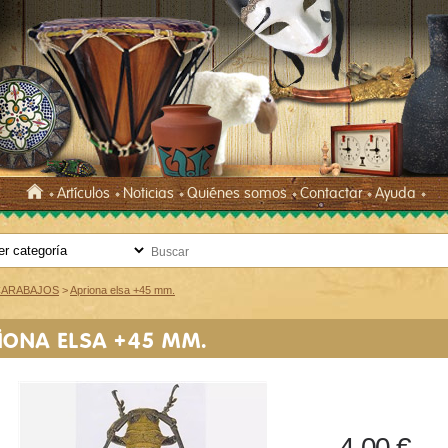
Artículos
Noticias
Quiénes somos
Contactar
Ayuda
CARABAJOS
>
Apriona elsa +45 mm.
IONA ELSA +45 MM.
4,00 €