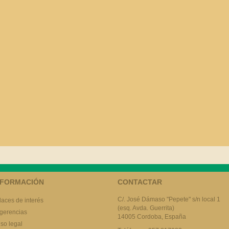
NFORMACIÓN
CONTACTAR
C/. José Dámaso "Pepete" s/n local 1
laces de interés
(esq. Avda. Guerrita)
gerencias
14005 Cordoba, España
iso legal