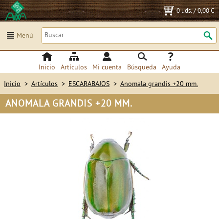
0 uds.
/
0,00 €
Menú
Inicio
Artículos
Mi cuenta
Búsqueda
Ayuda
Inicio
>
Artículos
>
ESCARABAJOS
>
Anomala grandis +20 mm.
ANOMALA GRANDIS +20 MM.