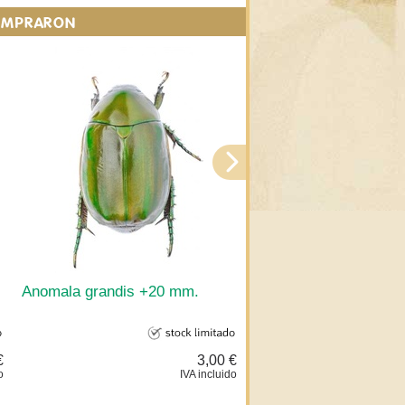
COMPRARON
.
Anomala grandis +20 mm.
Mantis creobroter ge
€
3,00 €
o
IVA incluido