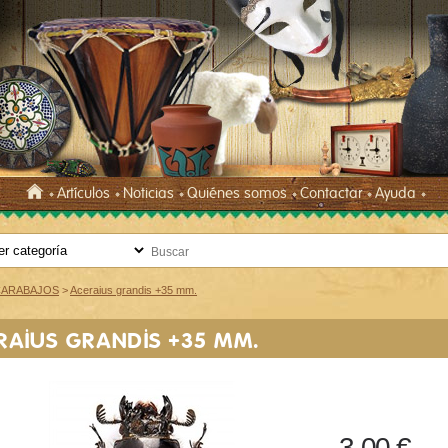
Artículos
Noticias
Quiénes somos
Contactar
Ayuda
CARABAJOS
>
Aceraius grandis +35 mm.
RAIUS GRANDIS +35 MM.
3,00 €