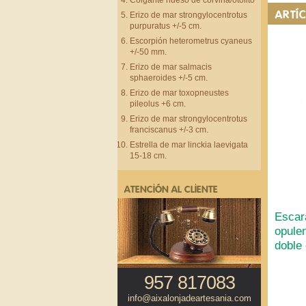
Colgante hueso de corvina/otolito
ARTÍ
Erizo de mar strongylocentrotus
purpuratus +/-5 cm.
Escorpión heterometrus cyaneus
+/-50 mm.
Erizo de mar salmacis
sphaeroides +/-5 cm.
Erizo de mar toxopneustes
pileolus +6 cm.
Erizo de mar strongylocentrotus
franciscanus +/-3 cm.
Estrella de mar linckia laevigata
15-18 cm.
ATENCIÓN AL CLIENTE
Escar
opule
doble 
957 817083
info@aixalonjadeartesania.com