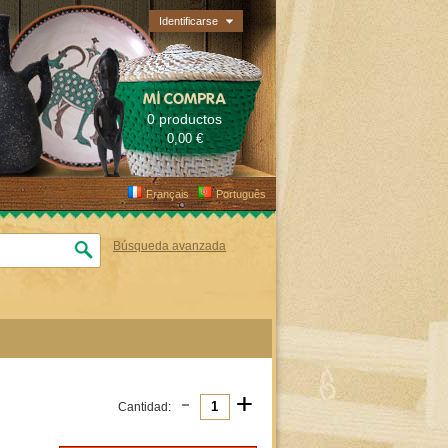
Identificarse
MI COMPRA
0 productos
0,00 €
Français
Português
Búsqueda avanzada
-
+
Cantidad: