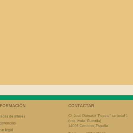
NFORMACIÓN
CONTACTAR
C/. José Dámaso "Pepete" s/n local 1
laces de interés
(esq. Avda. Guerrita)
gerencias
14005 Cordoba, España
iso legal